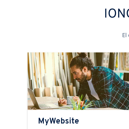
IONO
El
MyWebsite