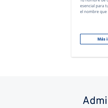
Tu nombre de d
esencial para 
el nombre que 
Más 
Admi