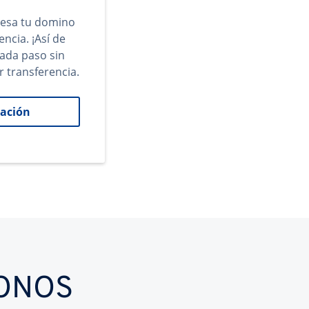
gresa tu domino
encia. ¡Así de
cada paso sin
r transferencia.
ación
IONOS